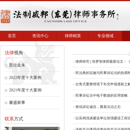
首页
资讯中心
律师精英
专业领域
法律
视角
律师研究 | 张梦智律师最新论文
股往金来
民法典的实施与民事诉讼法的协调
2022年度十大案例
出售式重整情境下补充申报债权之
2021年度十大案例
民事诉讼法中电子数据的应用策略
馨盛家事
推动诉讼诚信，奠基法治之石
以实例浅谈建设单位加强建设工程
联系
方式
浅析非法诱惑侦查中的非法证据排