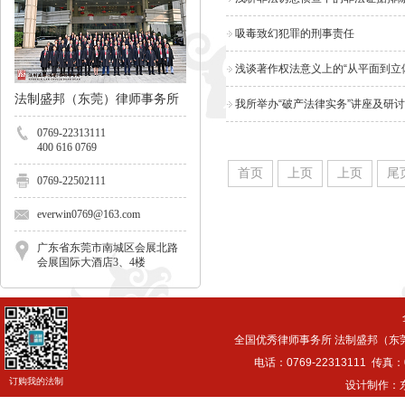
吸毒致幻犯罪的刑事责任
浅谈著作权法意义上的“从平面到立
法制盛邦（东莞）律师事务所
我所举办“破产法律实务”讲座及研
0769-22313111
400 616 0769
首页
上页
上页
尾
0769-22502111
everwin0769@163.com
广东省东莞市南城区会展北路
会展国际大酒店3、4楼
全国优秀律师事务所 法制盛邦（东
电话：0769-22313111 传真：0
订购我的法制
设计制作：